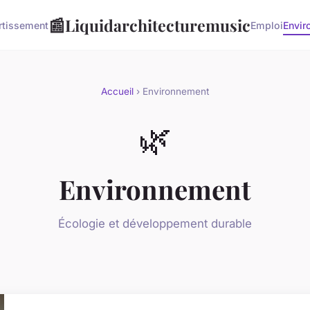
📰
Liquidarchitecturemusic
rtissement
Emploi
Envir
Accueil
› Environnement
🌿
Environnement
Écologie et développement durable